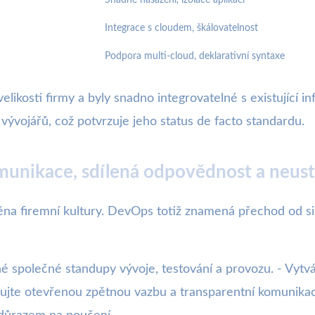
Integrace s cloudem, škálovatelnost
Podpora multi-cloud, deklarativní syntaxe
velikosti firmy a byly snadno integrovatelné s existující 
ývojářů, což potvrzuje jeho status de facto standardu.
unikace, sdílená odpovědnost a neust
ěna firemní kultury. DevOps totiž znamená přechod od sil
é společné standupy vývoje, testování a provozu. - Vytvá
rujte otevřenou zpětnou vazbu a transparentní komunika