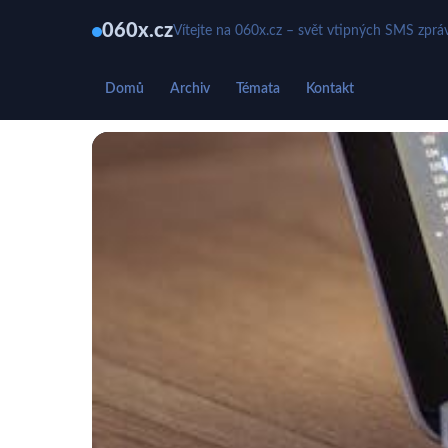
060x.cz
Vítejte na 060x.cz – svět vtipných SMS zprá
Domů
Archiv
Témata
Kontakt