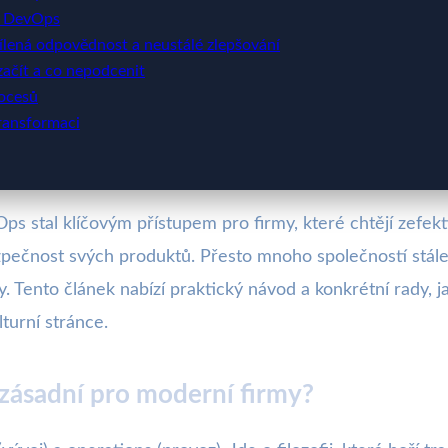
o DevOps
lená odpovědnost a neustálé zlepšování
začít a co nepodcenit
ocesů
ransformaci
s stal klíčovým přístupem pro firmy, které chtějí zefekt
ezpečnost svých produktů. Přesto mnoho společností stál
. Tento článek nabízí praktický návod a konkrétní rady,
lturní stránce.
zásadní pro moderní firmy?