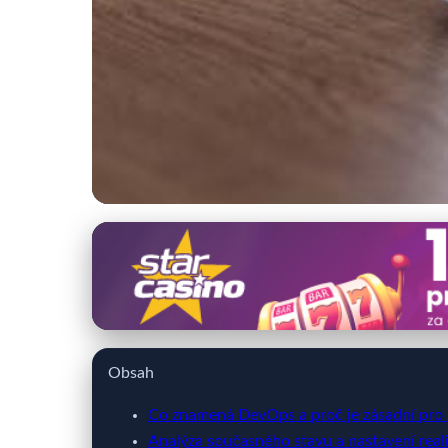
060x.cz
DevOps: Klíč k rych
16. 3. 2026
· 9 min čtení · Autor: Vít Šimek
Obsah
Co znamená DevOps a proč je zásadní pro 
Analýza současného stavu a nastavení reali