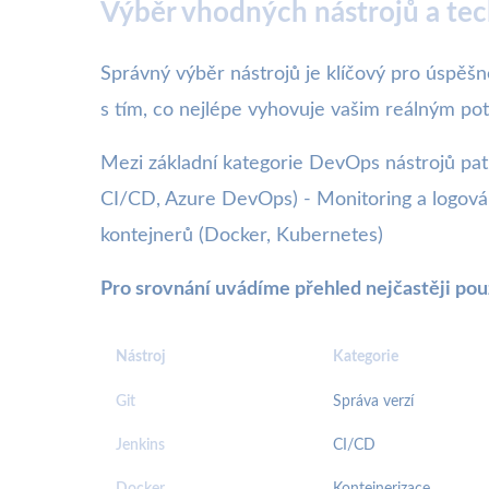
Výběr vhodných nástrojů a te
Správný výběr nástrojů je klíčový pro úspěšn
s tím, co nejlépe vyhovuje vašim reálným p
Mezi základní kategorie DevOps nástrojů patř
CI/CD, Azure DevOps) - Monitoring a logován
kontejnerů (Docker, Kubernetes)
Pro srovnání uvádíme přehled nejčastěji použ
Nástroj
Kategorie
Git
Správa verzí
Jenkins
CI/CD
Docker
Kontejnerizace