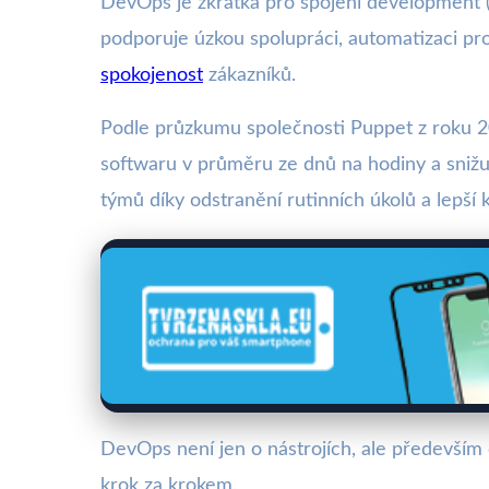
DevOps je zkratka pro spojení development (vý
podporuje úzkou spolupráci, automatizaci proc
spokojenost
zákazníků.
Podle průzkumu společnosti Puppet z roku 20
softwaru v průměru ze dnů na hodiny a snižuj
týmů díky odstranění rutinních úkolů a lepší 
DevOps není jen o nástrojích, ale především 
krok za krokem.