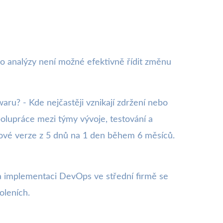
éto analýzy není možné efektivně řídit změnu
waru? - Kde nejčastěji vznikají zdržení nebo
polupráce mezi týmy vývoje, testování a
 nové verze z 5 dnů na 1 den během 6 měsíců.
na implementaci DevOps ve střední firmě se
oleních.