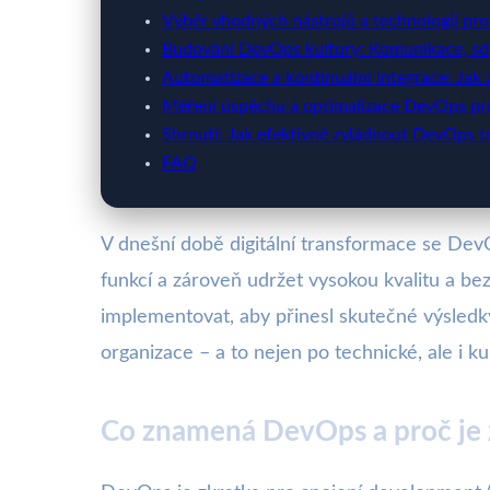
Výběr vhodných nástrojů a technologií pr
Budování DevOps kultury: Komunikace, sdí
Automatizace a kontinuální integrace: Jak 
Měření úspěchu a optimalizace DevOps pr
Shrnutí: Jak efektivně zvládnout DevOps t
FAQ
V dnešní době digitální transformace se DevOp
funkcí a zároveň udržet vysokou kvalitu a b
implementovat, aby přinesl skutečné výsledky
organizace – a to nejen po technické, ale i ku
Co znamená DevOps a proč je 