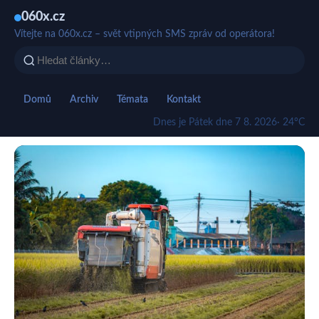
060x.cz
Vítejte na 060x.cz – svět vtipných SMS zpráv od operátora!
Domů
Archiv
Témata
Kontakt
Dnes je Pátek dne 7 8. 2026
· 24°C