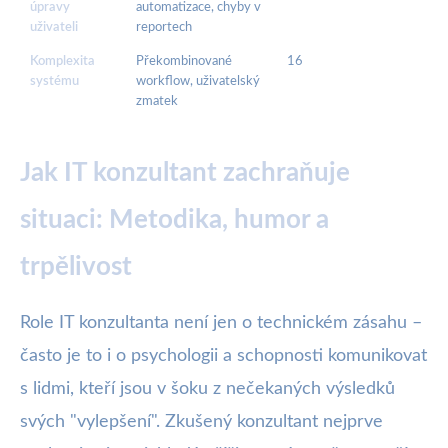
úpravy
automatizace, chyby v
uživateli
reportech
Komplexita
Překombinované
16
systému
workflow, uživatelský
zmatek
Jak IT konzultant zachraňuje
situaci: Metodika, humor a
trpělivost
Role IT konzultanta není jen o technickém zásahu –
často je to i o psychologii a schopnosti komunikovat
s lidmi, kteří jsou v šoku z nečekaných výsledků
svých "vylepšení". Zkušený konzultant nejprve