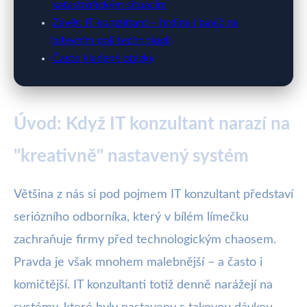
katastrofickým situacím
Závěr: IT konzultant – hrdina i bavič na
bitevním poli technologií
Často kladené otázky
Úvod: Když IT konzultant narazí na
"kreativně" nastavený systém
Většina z nás si pod pojmem IT konzultant představí
seriózního odborníka, který v bílém límečku
zachraňuje firmy před technologickým chaosem.
Pravda je však mnohem malebnější – a často i
komičtější. IT konzultanti totiž denně narážejí na