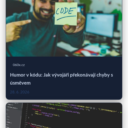
060x.cz
Humor v kódu: Jak vývojáři překonávají chyby s
úsměvem
28. 6. 2026