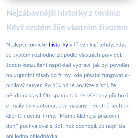
Nejzábavnější historky z terénu:
Když systém žije vlastním životem
Nejlepší komické
historky
v IT vznikají tehdy, když
se systém rozhodne žít podle vlastních pravidel.
Jeden konzultant například vypráví, jak byl povolán
na urgentní zásah do firmy, kde přestal fungovat e-
mailový server. Po důkladné analýze zjistil, že
někdo nastavil filtr spamu tak, že všechny příchozí
e-maily byly automaticky mazány – včetně těch od
klientů i uvnitř firmy. "Máme klidnější pracovní
den," pochvaloval si šéf, než pochopil, že nepřišla
ani jedna objednávka.