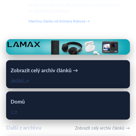
nečekaných situacích při vývoji kódu a ráda je přetváří
do zábavných příspěvků.
Všechny články od Kristýna Rybová →
Zobrazit celý archiv článků →
/archiv/ →
Domů
/ →
Další z archivu
Zobrazit celý archiv článků →