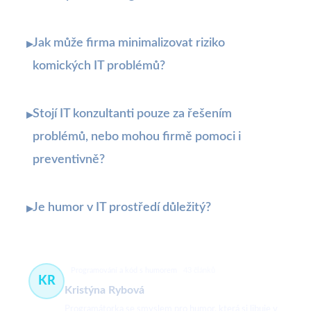
Jak může firma minimalizovat riziko
▸
komických IT problémů?
Stojí IT konzultanti pouze za řešením
▸
problémů, nebo mohou firmě pomoci i
preventivně?
Je humor v IT prostředí důležitý?
▸
Programování a kód s humorem
43 článků
KR
Kristýna Rybová
Programátorka se smyslem pro humor, která si libuje v