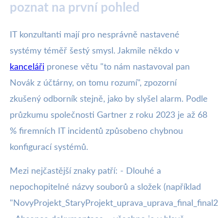
poznat na první pohled
IT konzultanti mají pro nesprávně nastavené
systémy téměř šestý smysl. Jakmile někdo v
kanceláři
pronese větu "to nám nastavoval pan
Novák z účtárny, on tomu rozumí", zpozorní
zkušený odborník stejně, jako by slyšel alarm. Podle
průzkumu společnosti Gartner z roku 2023 je až 68
% firemních IT incidentů způsobeno chybnou
konfigurací systémů.
Mezi nejčastější znaky patří: - Dlouhé a
nepochopitelné názvy souborů a složek (například
"NovyProjekt_StaryProjekt_uprava_uprava_final_final2