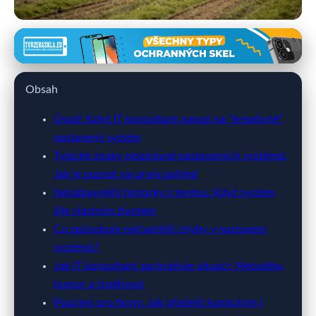
060x.cz
IT konzultanti: Záchranáři a baviči
Obsah
v jednom na poli technologií
Úvod: Když IT konzultant narazí na "kreativně"
26. 2. 2026
· 9 min čtení · Autor: Kristýna Rybová
nastavený systém
Typické znaky nesprávně nastavených systémů:
Jak je poznat na první pohled
Nejzábavnější historky z terénu: Když systém
žije vlastním životem
Co způsobuje nejčastější chyby v nastavení
systémů?
Jak IT konzultant zachraňuje situaci: Metodika,
humor a trpělivost
Poučení pro firmy: Jak předejít komickým i