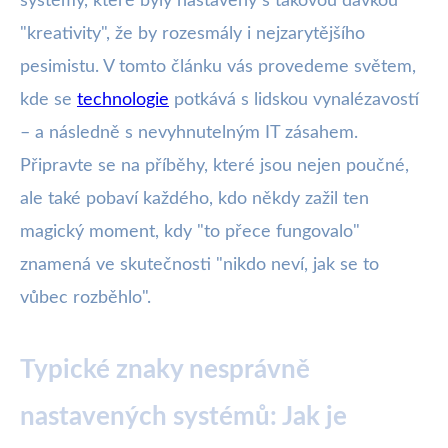
systémy, které byly nastaveny s takovou dávkou
"kreativity", že by rozesmály i nejzarytějšího
pesimistu. V tomto článku vás provedeme světem,
kde se
technologie
potkává s lidskou vynalézavostí
– a následně s nevyhnutelným IT zásahem.
Připravte se na příběhy, které jsou nejen poučné,
ale také pobaví každého, kdo někdy zažil ten
magický moment, kdy "to přece fungovalo"
znamená ve skutečnosti "nikdo neví, jak se to
vůbec rozběhlo".
Typické znaky nesprávně
nastavených systémů: Jak je