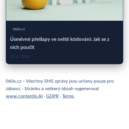
060x.cz
Úsměvné přešlapy ve světě kódování: Jak se z
nich poučit
26. 6. 2026
060x.cz – Všechny SMS zprávy jsou určeny pouze pro
zábavu. · Stránku a veškerý obsah vygeneroval
www.contentis.AI
·
GDPR
·
Terms