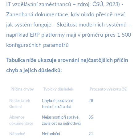
IT vzdělávání zaměstnanců – zdroj: ČSÚ, 2023) -
Zanedbaná dokumentace, kdy nikdo přesně neví,
jak systém funguje - Složitost moderních systémů –
například ERP platformy mají v průměru přes 1 500
konfiguračních parametrů
Tabulka níže ukazuje srovnání nejčastějších příčin
chyb a jejich důsledků:
Příčina chyby
Typický důsledek
Procento výskytu (%)
Nedostatek
Chybné používání
28
školení
funkcí, ztráta dat
Absence
Nejasnosti při správě,
35
dokumentace
závislost na jednotlivci
Náhodné
Nefunkční
21