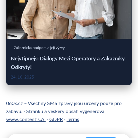
Zákaznická podpora a její výzvy
Nejvtipnější Dialogy Mezi Operátory a Zákazníky
Odkryty!
24. 10. 2025
060x.cz – Všechny SMS zprávy jsou určeny pouze pro
zábavu. · Stránku a veškerý obsah vygeneroval
www.contentis.AI
·
GDPR
·
Terms