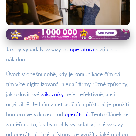
Zákaznická podpora a její výzvy
Jak by vypadaly vzkazy od
Jak by vypadaly vzkazy od
operátora
s vtipnou
operátora s vtipem? Přehled tipů!
náladou
4. 8. 2025
· 3 min čtení · Autor: Vít Šimek
Úvod: V dnešní době, kdy je komunikace čím dál
tím více digitalizovaná, hledají firmy různé způsoby,
jak oslovit své
zákazníky
nejen efektivně, ale i
originálně. Jedním z netradičních přístupů je použití
humoru ve vzkazech od
operátorů
. Tento článek se
zaměří na to, jak by mohly vypadat vtipné vzkazy
od operátorů, jaké přístupy lze využít a jaké mohou