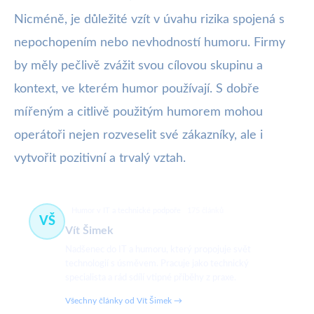
Nicméně, je důležité vzít v úvahu rizika spojená s
nepochopením nebo nevhodností humoru. Firmy
by měly pečlivě zvážit svou cílovou skupinu a
kontext, ve kterém humor používají. S dobře
mířeným a citlivě použitým humorem mohou
operátoři nejen rozveselit své zákazníky, ale i
vytvořit pozitivní a trvalý vztah.
Humor v IT a technické podpoře
175 článků
VŠ
Vít Šimek
Nadšenec do IT a humoru, který propojuje svět
technologií s úsměvem. Pracuje jako technický
specialista a rád sdílí vtipné příběhy z praxe.
Všechny články od Vít Šimek →