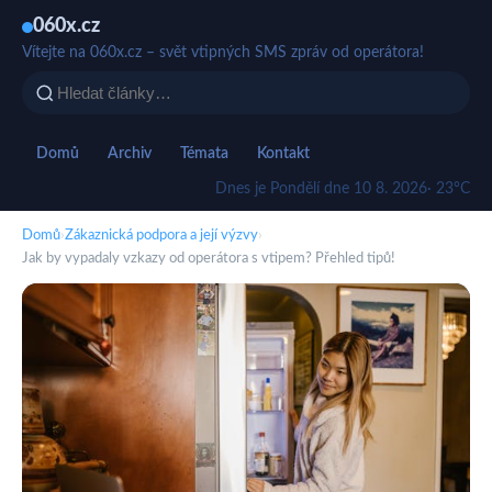
060x.cz
Vítejte na 060x.cz – svět vtipných SMS zpráv od operátora!
Domů
Archiv
Témata
Kontakt
Dnes je Pondělí dne 10 8. 2026
· 23°C
Domů
›
Zákaznická podpora a její výzvy
›
Jak by vypadaly vzkazy od operátora s vtipem? Přehled tipů!