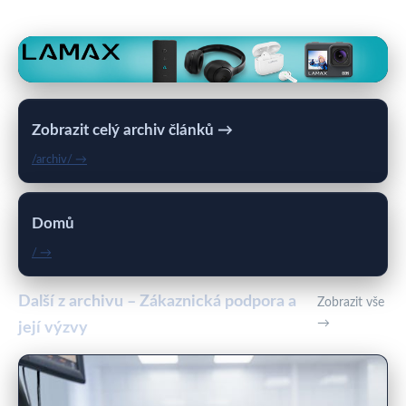
Zobrazit celý archiv článků →
/archiv/ →
Domů
/ →
Další z archivu – Zákaznická podpora a
Zobrazit vše
→
její výzvy