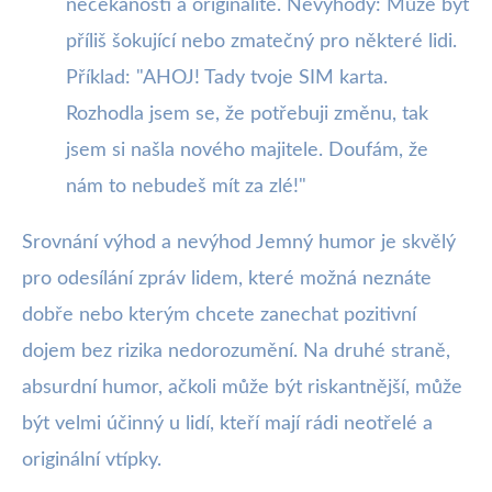
nečekanosti a originalitě. Nevýhody: Může být
příliš šokující nebo zmatečný pro některé lidi.
Příklad: "AHOJ! Tady tvoje SIM karta.
Rozhodla jsem se, že potřebuji změnu, tak
jsem si našla nového majitele. Doufám, že
nám to nebudeš mít za zlé!"
Srovnání výhod a nevýhod Jemný humor je skvělý
pro odesílání zpráv lidem, které možná neznáte
dobře nebo kterým chcete zanechat pozitivní
dojem bez rizika nedorozumění. Na druhé straně,
absurdní humor, ačkoli může být riskantnější, může
být velmi účinný u lidí, kteří mají rádi neotřelé a
originální vtípky.