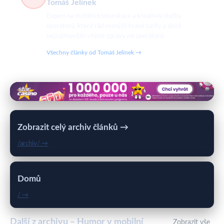
Tomáš Jelínek
Expert na mobilní komunikace a kreativní služby
operátorů, který rád vymýšlí hravé tarify a sbírá
nejzajímavější vtipné zprávy od operátorů.
Všechny články od Tomáš Jelínek →
Zobrazit celý archiv článků →
/archiv/ →
Domů
/ →
Další z archivu – Humor v mobilní
Zobrazit vše