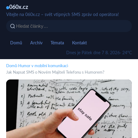
060x.cz
Vítejte na 060x.cz – svět vtipných SMS zpráv od operátora!
Domů
Archiv
Témata
Kontakt
Dnes je Pátek dne 7 8. 2026
· 24°C
Domů
›
Humor v mobilní komunikaci
›
Jak Napsat SMS o Novém Majiteli Telefonu s Humorem?