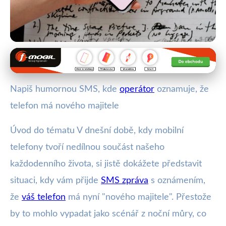
Humor v mobilní komunikaci
Jak Napsat SMS o Novém Majiteli
Napiš humornou SMS, kde
operátor
oznamuje, že
Telefonu s Humorem?
telefon má nového majitele
1. 6. 2025
· 3 min čtení · Autor: Tomáš Jelínek
Úvod do tématu V dnešní době, kdy mobilní
telefony tvoří nedílnou součást našeho
každodenního života, si jistě dokážete představit
situaci, kdy vám přijde
SMS zpráva
s oznámením,
že
váš telefon
má nyní "nového majitele". Přestože
by to mohlo vypadat jako scénář z noční můry, co