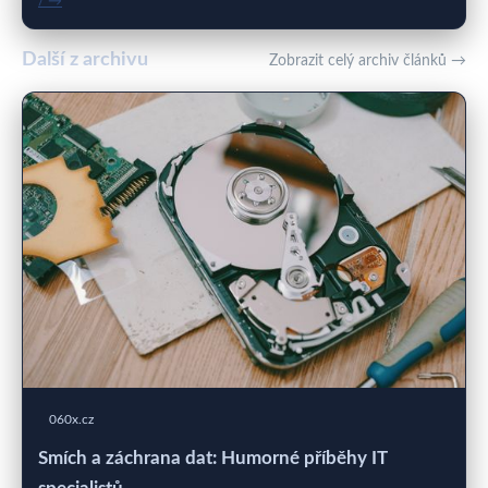
/ →
Další z archivu
Zobrazit celý archiv článků →
060x.cz
Smích a záchrana dat: Humorné příběhy IT