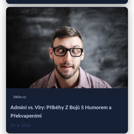
060x.cz
Admini vs. Viry: Příběhy Z Bojů S Humorem a
Překvapeními
29. 6. 2026