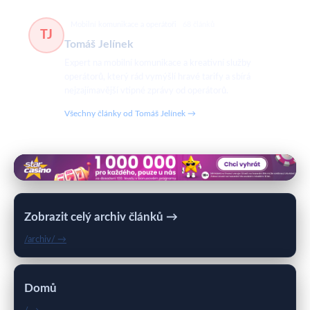
Mobilní komunikace a operátoři
68 článků
TJ
Tomáš Jelínek
Expert na mobilní komunikace a kreativní služby
operátorů, který rád vymýšlí hravé tarify a sbírá
nejzajímavější vtipné zprávy od operátorů.
Všechny články od Tomáš Jelínek →
Zobrazit celý archiv článků →
/archiv/ →
Domů