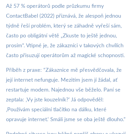
Až 57 % operátorů podle průzkumu firmy
ContactBabel (2022) přiznává, že alespoň jednou
týdně řeší problém, který se záhadně vyřeší sám,
často po obligátní větě „Zkuste to ještě jednou,
prosím“. Vtipné je, že zákazníci v takových chvílích
často přisuzují operátorům až magické schopnosti.
Příběh z praxe: “Zákaznice mě přesvědčovala, že
její internet nefunguje. Mezitím jsem jí žádal, ať
restartuje modem. Najednou vše běželo. Paní se
zeptala: ‚Vy jste kouzelník?‘ Já odpověděl:
‚Používám speciální tlačítko na dálku, které
opravuje internet.‘ Smáli jsme se oba ještě dlouho.”