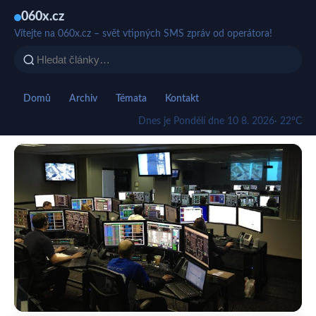
060x.cz
Vítejte na 060x.cz – svět vtipných SMS zpráv od operátora!
Domů
Archiv
Témata
Kontakt
Dnes je Pondělí dne 10 8. 2026
· 22°C