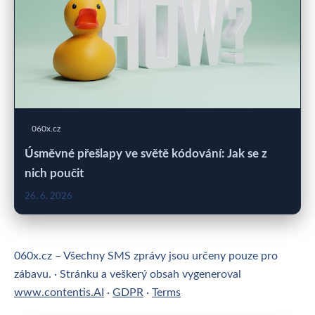
060x.cz
Úsměvné přešlapy ve světě kódování: Jak se z
nich poučit
26. 6. 2026
060x.cz – Všechny SMS zprávy jsou určeny pouze pro
zábavu. · Stránku a veškerý obsah vygeneroval
www.contentis.AI
·
GDPR
·
Terms