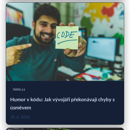
060x.cz
Humor v kódu: Jak vývojáři překonávají chyby s
úsměvem
28. 6. 2026