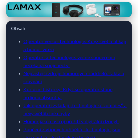
060x.cz
Když Technologie Připraví Scénku:
Obsah
Vtipné Peripetie Operátorů
Operátor versus technologie: Když světla blikají
24. 3. 2026
· 10 min čtení · Autor: Tomáš Jelínek
a humor vítězí
Operátoři a technologie: věčné soupeření i
nečekaná spojenectví
Nejčastější zdroje humorných zádrhelů: fakta a
srovnání
Kuriózní historky: Když se operátor stane
hrdinou absurdna
Jak operátoři zvládají „technologické zombies“ a
nevysvětlitelné chyby
Humor jako nástroj přežití v digitální džungli
Poučení z vtipných příběhů: Technologie jsou
sice chytré, ale člověk je chytřejší