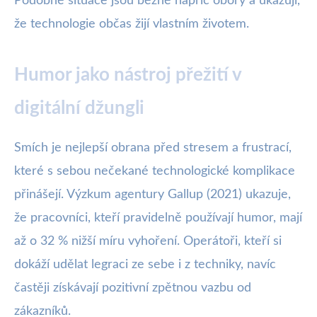
Podobné situace jsou běžné napříč obory a ukazují,
že technologie občas žijí vlastním životem.
Humor jako nástroj přežití v
digitální džungli
Smích je nejlepší obrana před stresem a frustrací,
které s sebou nečekané technologické komplikace
přinášejí. Výzkum agentury Gallup (2021) ukazuje,
že pracovníci, kteří pravidelně používají humor, mají
až o 32 % nižší míru vyhoření. Operátoři, kteří si
dokáží udělat legraci ze sebe i z techniky, navíc
častěji získávají pozitivní zpětnou vazbu od
zákazníků.