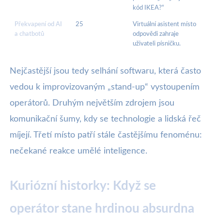
kód IKEA?“
Překvapení od AI
25
Virtuální asistent místo
a chatbotů
odpovědi zahraje
uživateli písničku.
Nejčastější jsou tedy selhání softwaru, která často
vedou k improvizovaným „stand-up“ vystoupením
operátorů. Druhým největším zdrojem jsou
komunikační šumy, kdy se technologie a lidská řeč
míjejí. Třetí místo patří stále častějšímu fenoménu:
nečekané reakce umělé inteligence.
Kuriózní historky: Když se
operátor stane hrdinou absurdna