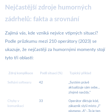
Nejčastější zdroje humorných
zádrhelů: fakta a srovnání
Zajímá vás, kde vzniká nejvíce vtipných situací?
Podle průzkumu mezi 210 operátory (2023) se
ukazuje, že nejčastěji za humornými momenty stojí
tyto tři oblasti:
Zdroj komplikace
Podíl situací (%)
Typický příklad
Selhání softwaru
42
„Systém právě
aktualizuje sám sebe…
zřejmě navždy.“
Chyby v
33
Operátor diktuje kód,
komunikaci
zákazník slyší místo „I“
písmeno „A“: „To je ten