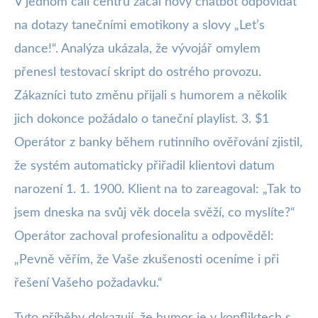
V jednom call centru začal nový chatbot odpovídat
na dotazy tanečními emotikony a slovy „Let’s
dance!“. Analýza ukázala, že vývojář omylem
přenesl testovací skript do ostrého provozu.
Zákazníci tuto změnu přijali s humorem a několik
jich dokonce požádalo o taneční playlist. 3. $1
Operátor z banky během rutinního ověřování zjistil,
že systém automaticky přiřadil klientovi datum
narození 1. 1. 1900. Klient na to zareagoval: „Tak to
jsem dneska na svůj věk docela svěží, co myslíte?“
Operátor zachoval profesionalitu a odpověděl:
„Pevně věřím, že Vaše zkušenosti oceníme i při
řešení Vašeho požadavku.“