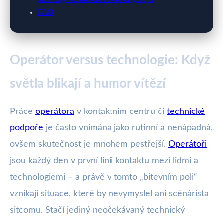
FAQ
Operátor versus technologie: Když
světla blikají a humor vítězí
Práce
operátora
v kontaktním centru či
technické
podpoře
je často vnímána jako rutinní a nenápadná,
ovšem skutečnost je mnohem pestřejší.
Operátoři
jsou každý den v první linii kontaktu mezi lidmi a
technologiemi – a právě v tomto „bitevním poli“
vznikají situace, které by nevymyslel ani scénárista
sitcomu. Stačí jediný neočekávaný technický