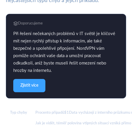
nejčastějších typů chyb a jejich příkladů:
Doporucujeme
Při řešení nečekaných problémů v IT světě je klíčové
mít nejen rychlý přístup k informacím, ale také
bezpečné a spolehlivé připojení. NordVPN vám
pomůže ochránit vaše data a umožní pracovat
odkudkoli, aniž byste museli řešit omezení nebo
hrozby na internetu.
Zjistit více
Typ chyby
Procento případů$1Data vycházejí z interního průzkumu 
Jak je vidět, téměř polovina vtipných situací vzniká přímo 