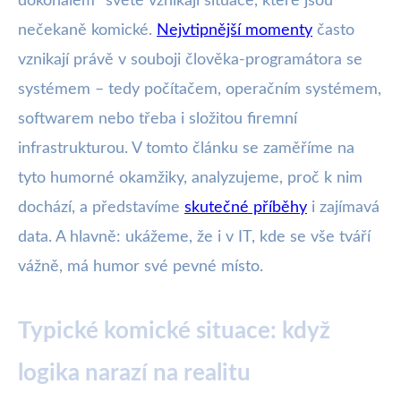
dokonalém“ světě vznikají situace, které jsou
nečekaně komické.
Nejvtipnější momenty
často
vznikají právě v souboji člověka-programátora se
systémem – tedy počítačem, operačním systémem,
softwarem nebo třeba i složitou firemní
infrastrukturou. V tomto článku se zaměříme na
tyto humorné okamžiky, analyzujeme, proč k nim
dochází, a představíme
skutečné příběhy
i zajímavá
data. A hlavně: ukážeme, že i v IT, kde se vše tváří
vážně, má humor své pevné místo.
Typické komické situace: když
logika narazí na realitu