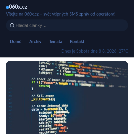
060x.cz
Vítejte na 060x.cz – svět vtipných SMS zpráv od operátora!
Domů
Archiv
Témata
Kontakt
Dnes je Sobota dne 8 8. 2026
· 27°C