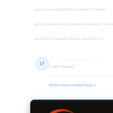
Jaké jsou nejčastější příčiny vtipných IT selhání?
▸
Existují známé příklady „komických katastrof“ v histor
▸
Je možné se takovým situacím úplně vyhnout?
▸
Poezie a humor v komunikaci
24 článků
LF
Lenka Fialová
Milovnice nejen humoru, ale i poezie, která
Všechny články od Lenka Fialová →