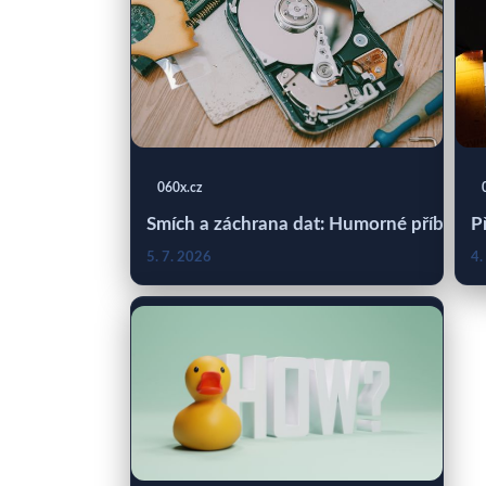
060x.cz
Smích a záchrana dat: Humorné příběhy IT
P
5. 7. 2026
4.