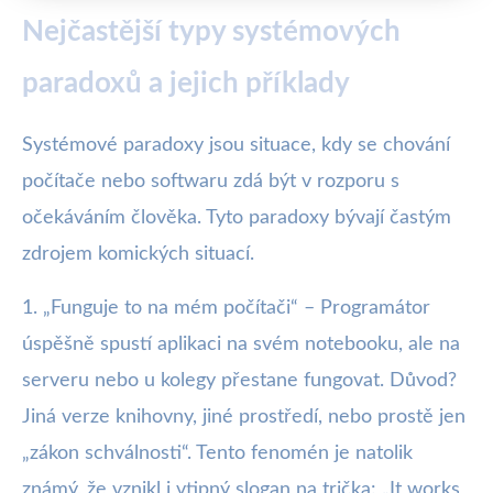
Nejčastější typy systémových
paradoxů a jejich příklady
Systémové paradoxy jsou situace, kdy se chování
počítače nebo softwaru zdá být v rozporu s
očekáváním člověka. Tyto paradoxy bývají častým
zdrojem komických situací.
1. „Funguje to na mém počítači“ – Programátor
úspěšně spustí aplikaci na svém notebooku, ale na
serveru nebo u kolegy přestane fungovat. Důvod?
Jiná verze knihovny, jiné prostředí, nebo prostě jen
„zákon schválnosti“. Tento fenomén je natolik
známý, že vznikl i vtipný slogan na trička: „It works