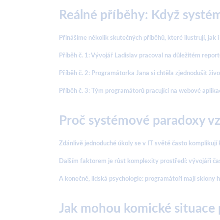
Reálné příběhy: Když systé
Přinášíme několik skutečných příběhů, které ilustrují, ja
Příběh č. 1: Vývojář Ladislav pracoval na důležitém repor
Příběh č. 2: Programátorka Jana si chtěla zjednodušit živ
Příběh č. 3: Tým programátorů pracující na webové aplikac
Proč systémové paradoxy vz
Zdánlivě jednoduché úkoly se v IT světě často komplikují
Dalším faktorem je růst komplexity prostředí: vývojáři č
A konečně, lidská psychologie: programátoři mají sklony h
Jak mohou komické situace p