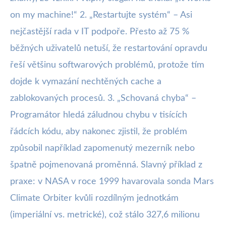
on my machine!“ 2. „Restartujte systém“ – Asi
nejčastější rada v IT podpoře. Přesto až 75 %
běžných uživatelů netuší, že restartování opravdu
řeší většinu softwarových problémů, protože tím
dojde k vymazání nechtěných cache a
zablokovaných procesů. 3. „Schovaná chyba“ –
Programátor hledá záludnou chybu v tisících
řádcích kódu, aby nakonec zjistil, že problém
způsobil například zapomenutý mezerník nebo
špatně pojmenovaná proměnná. Slavný příklad z
praxe: v NASA v roce 1999 havarovala sonda Mars
Climate Orbiter kvůli rozdílným jednotkám
(imperiální vs. metrické), což stálo 327,6 milionu