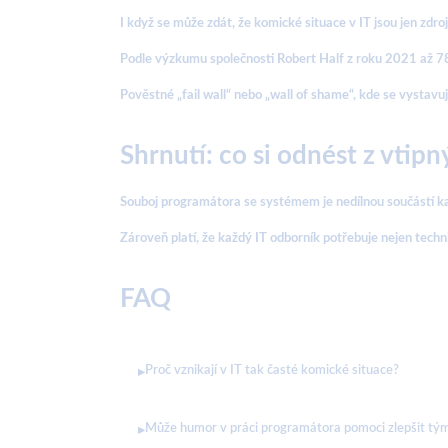
I když se může zdát, že komické situace v IT jsou jen zd
Podle výzkumu společnosti Robert Half z roku 2021 až 78 
Pověstné „fail wall“ nebo „wall of shame“, kde se vystavu
Shrnutí: co si odnést z vti
Souboj programátora se systémem je nedílnou součástí každ
Zároveň platí, že každý IT odborník potřebuje nejen techn
FAQ
Proč vznikají v IT tak časté komické situace?
▸
Může humor v práci programátora pomoci zlepšit tý
▸