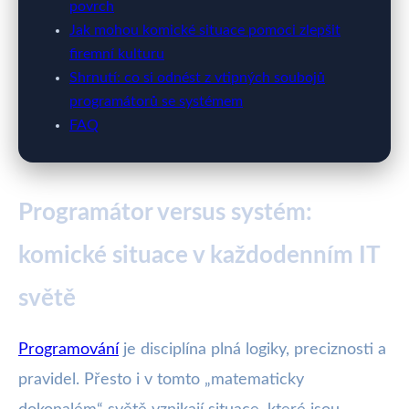
povrch
Jak mohou komické situace pomoci zlepšit
firemní kulturu
Shrnutí: co si odnést z vtipných soubojů
programátorů se systémem
FAQ
Programátor versus systém:
komické situace v každodenním IT
světě
Programování
je disciplína plná logiky, preciznosti a
pravidel. Přesto i v tomto „matematicky