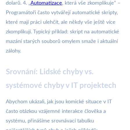
dolarů. 4. „
Automatizace
, která vše zkomplikuje“ –
Programátoři často vytvářejí automatické skripty,
které mají práci ulehčit, ale někdy vše ještě více
zkomplikují. Typický příklad: skript na automatické
mazání starých souborů omylem smaže i aktuální
zálohy.
Srovnání: Lidské chyby vs.
systémové chyby v IT projektech
Abychom ukázali, jak jsou komické situace v IT
často otázkou vzájemné interakce člověka a
systému, přinášíme srovnávací tabulku