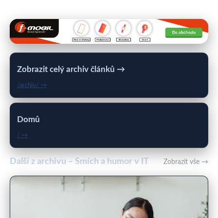
Zobrazit celý archiv článků →
/archiv/ →
Domů
/ →
Další z archivu – Smích a humor v IT
Zobrazit vše →