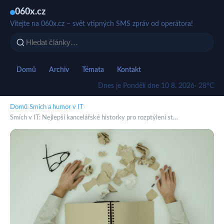
060x.cz
Vítejte na 060x.cz – svět vtipných SMS zpráv od operátora!
Domů
Archiv
Témata
Kontakt
Dnes je Pondělí dne 10 8. 2026
· 28°C
Domů
›
Smích a humor v IT
›
Smích v IT: Nejlepší kancelářské historky pro rozptýlení st…