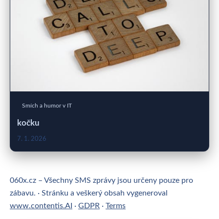
Smích a humor v IT
kočku
7. 1. 2026
060x.cz – Všechny SMS zprávy jsou určeny pouze pro
zábavu. · Stránku a veškerý obsah vygeneroval
www.contentis.AI
·
GDPR
·
Terms