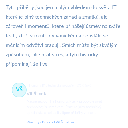
Tyto příběhy jsou jen malým vhledem do světa IT,
který je plný technických záhad a zmatků, ale
zároveň i momentů, které přinášejí úsměv na tváře
těch, kteří v tomto dynamickém a neustále se
měnícím odvětví pracují. Smích může být skvělým
způsobem, jak snížit stres, a tyto historky
připomínají, že i ve
Humor v IT a technické podpoře
175 článků
VŠ
Vít Šimek
Nadšenec do IT a humoru, který propojuje svět
technologií s úsměvem. Pracuje jako technický
specialista a rád sdílí vtipné příběhy z praxe.
Všechny články od Vít Šimek →