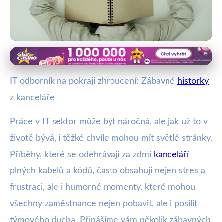
Smích a humor v IT
Smích v IT: Nejlepší kancelářské
IT odborník na pokraji zhroucení: Zábavné
historky
historky pro rozptýlení stresu!
z kanceláře
13. 1. 2026
· 5 min čtení · Autor: Vít Šimek
Práce v IT sektor může být náročná, ale jak už to v
životě bývá, i těžké chvíle mohou mít světlé stránky.
Příběhy, které se odehrávají za zdmi
kanceláří
plných kabelů a kódů, často obsahují nejen stres a
frustraci, ale i humorné momenty, které mohou
všechny zaměstnance nejen pobavit, ale i posílit
týmového ducha. Přinášíme vám několik zábavných