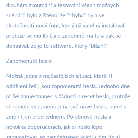
dlouhém zkoumání a testování všech možných
scénářů bylo zjištěno, že "chyba" byla ve
skutečnosti nový font, který uživatel nainstaloval,
protože se mu líbil, ale zapomněl na to a pak se
domníval, že je to software, který "blázní".
Zapomenuté heslo
Možná jedna z nejčastějších situací, které IT
oddělení řeší, jsou zapomenutá hesla. Jednoho dne
přišel zaměstnanec s žádostí o reset hesla, protože
si nemohl vzpomenout na své nové heslo, které si
změnil jen před týdnem. Po obnově hesla a
několika doporučeních, jak si heslo lépe
zapamatovat, se zaměstnanec vrátil s tím, že si