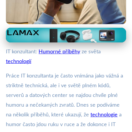
IT odborníci a technologické katastrofy
Smích v IT: Zábavné příhody z
IT konzultant:
Humorné příběhy
ze světa
technologického světa
technologií
25. 2. 2026
· 4 min čtení · Autor: Vít Šimek
Práce IT konzultanta je často vnímána jako vážná a
striktně technická, ale i ve světě plném kódů,
serverů a datových center se najdou chvíle plné
humoru a nečekaných zvratů. Dnes se podíváme
na několik příběhů, které ukazují, že
technologie
a
humor často jdou ruku v ruce a že dokonce i IT