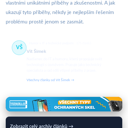
vlastními unikátními příběhy a zkušenostmi. A jak
ukazují tyto příběhy, někdy je nejlepším řešením
problému prostě jenom se zasmát.
Humor v IT a technické podpoře
175 článků
VŠ
Vít Šimek
Nadšenec do IT a humoru, který propojuje svět
technologií s úsměvem. Pracuje jako technický
specialista a rád sdílí vtipné příběhy z praxe.
Všechny články od Vít Šimek →
Zobrazit celý archiv článků →