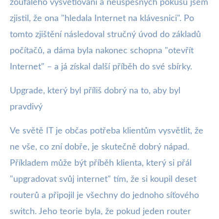
zoufalého vysvětlování a neúspěšných pokusů jsem
zjistil, že ona "hledala Internet na klávesnici". Po
tomto zjištění následoval stručný úvod do základů
počítačů, a dáma byla nakonec schopna "otevřít
Internet" – a já získal další příběh do své sbírky.
Upgrade, který byl příliš dobrý na to, aby byl
pravdivý
Ve světě IT je občas potřeba klientům vysvětlit, že
ne vše, co zní dobře, je skutečně dobrý nápad.
Příkladem může být příběh klienta, který si přál
"upgradovat svůj internet" tím, že si koupil deset
routerů a připojil je všechny do jednoho síťového
switch. Jeho teorie byla, že pokud jeden router