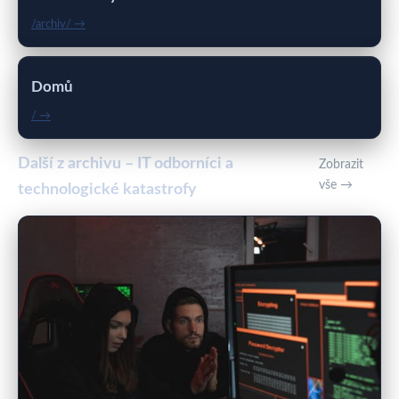
/archiv/ →
Domů
/ →
Další z archivu – IT odborníci a
Zobrazit
vše →
technologické katastrofy