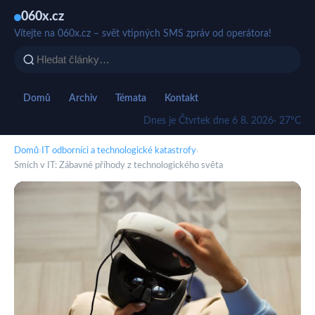
060x.cz
Vítejte na 060x.cz – svět vtipných SMS zpráv od operátora!
Domů
Archiv
Témata
Kontakt
Dnes je Čtvrtek dne 6 8. 2026
· 27°C
Domů
›
IT odborníci a technologické katastrofy
›
Smích v IT: Zábavné příhody z technologického světa