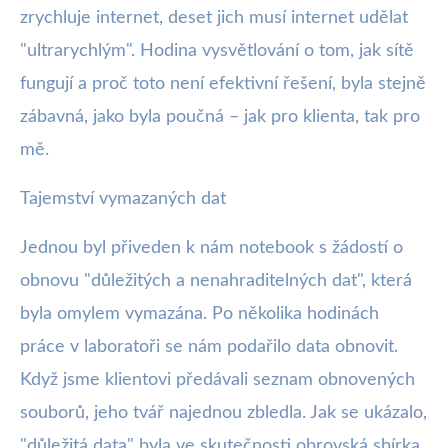
zrychluje internet, deset jich musí internet udělat
"ultrarychlým". Hodina vysvětlování o tom, jak sítě
fungují a proč toto není efektivní řešení, byla stejně
zábavná, jako byla poučná – jak pro klienta, tak pro
mě.
Tajemství vymazaných dat
Jednou byl přiveden k nám notebook s žádostí o
obnovu "důležitých a nenahraditelných dat", která
byla omylem vymazána. Po několika hodinách
práce v laboratoři se nám podařilo data obnovit.
Když jsme klientovi předávali seznam obnovených
souborů, jeho tvář najednou zbledla. Jak se ukázalo,
"důležitá data" byla ve skutečnosti obrovská sbírka