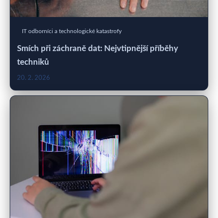
IT odborníci a technologické katastrofy
Smích při záchraně dat: Nejvtipnější příběhy
techniků
20. 2. 2026