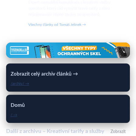
Expert na mobilní komunikace a kreativní služby
operátorů, který rád vymýšlí hravé tarify a sbírá
nejzajímavější vtipné zprávy od operátorů.
Všechny články od Tomáš Jelínek →
Zobrazit celý archiv článků →
/archiv/ →
Domů
/ →
Další z archivu – Kreativní tarify a služby
Zobrazit