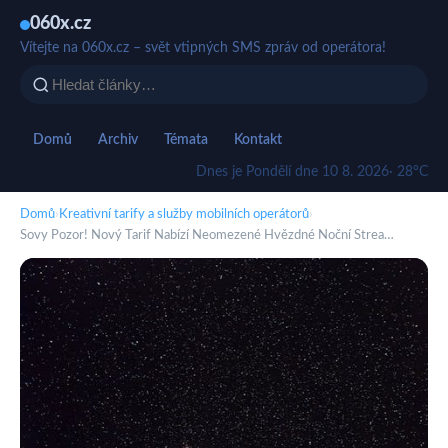
060x.cz
Vítejte na 060x.cz – svět vtipných SMS zpráv od operátora!
Domů
Archiv
Témata
Kontakt
Dnes je Pondělí dne 10 8. 2026
· 28°C
Domů
›
Kreativní tarify a služby mobilních operátorů
›
Sovy Pozor! Nový Tarif Nabízí Neomezené Hvězdné Noční Strea…