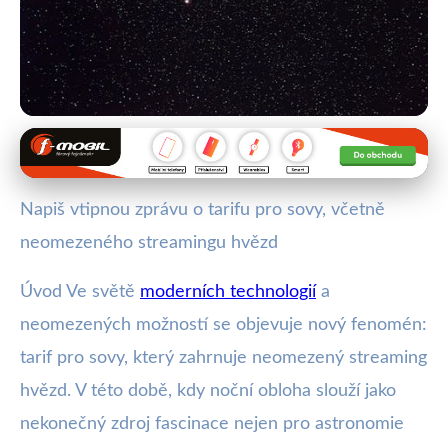
Kreativní tarify a služby mobilních operátorů
Sovy Pozor! Nový Tarif Nabízí
Napiš vtipnou zprávu o tarifu pro sovy, včetně
Neomezené Hvězdné Noční
neomezeného streamingu hvězd
Streamy
Úvod Ve světě
moderních technologií
a
8. 7. 2025
· 4 min čtení · Autor: Tomáš Jelínek
neomezených možností se objevuje nový fenomén:
tarif pro sovy, který zahrnuje neomezený streaming
hvězd. V této době, kdy noční obloha slouží jako
nekonečný zdroj fascinace nejen pro astronomie