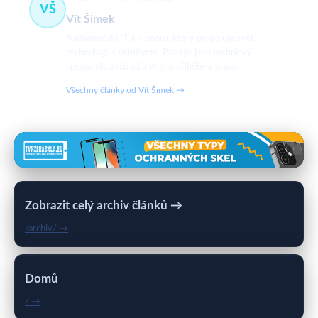
VŠ
Vít Šimek
Nadšenec do IT a humoru, který propojuje svět
technologií s úsměvem. Pracuje jako technický
specialista a rád sdílí vtipné příběhy z praxe.
Všechny články od Vít Šimek →
Zobrazit celý archiv článků →
/archiv/ →
Domů
/ →