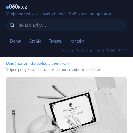
060x.cz
Vítejte na 060x.cz – svět vtipných SMS zpráv od operátora!
Domů
Archiv
Témata
Kontakt
Dnes je Čtvrtek dne 6 8. 2026
· 24°C
Domů
›
Zákaznická podpora a její výzvy
›
Vtipné perly z call centra: Jak humor snižuje stres operáto…