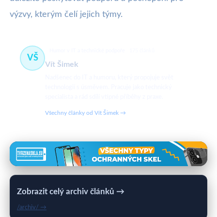
výzvy, kterým čelí jejich týmy.
Humor v IT a technické podpoře
175 článků
VŠ
Vít Šimek
Nadšenec do IT a humoru, který propojuje svět
technologií s úsměvem. Pracuje jako technický
specialista a rád sdílí vtipné příběhy z praxe.
Všechny články od Vít Šimek →
Zobrazit celý archiv článků →
/archiv/ →