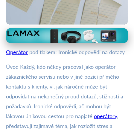
Zákaznická podpora a její výzvy
Jak Ironie Pomáhá Operátorům
Operátor
pod tlakem: Ironické odpovědi na dotazy
Zvládat Stres z Dotazů
Úvod Každý, kdo někdy pracoval jako operátor
18. 9. 2025
· 4 min čtení · Autor: Vít Šimek
zákaznického servisu nebo v jiné pozici přímého
kontaktu s klienty, ví, jak náročné může být
odpovídat na nekonečný proud dotazů, stížností a
požadavků. Ironické odpovědi, ač mohou být
lákavou únikovou cestou pro napjaté
operátory
,
představují zajímavé téma, jak rozložit stres a