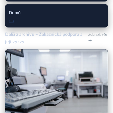
Domů
/ →
Další z archivu – Zákaznická podpora a
Zobrazit vše
→
její výzvy