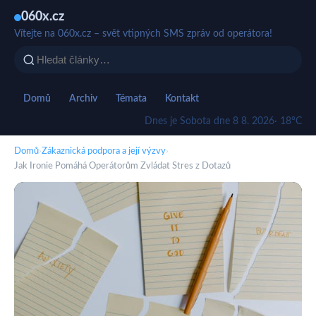
060x.cz
Vítejte na 060x.cz – svět vtipných SMS zpráv od operátora!
Domů
Archiv
Témata
Kontakt
Dnes je Sobota dne 8 8. 2026
· 18°C
Domů
›
Zákaznická podpora a její výzvy
›
Jak Ironie Pomáhá Operátorům Zvládat Stres z Dotazů