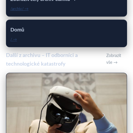
/archiv/ →
Domů
/ →
Další z archivu – IT odborníci a
Zobrazit
vše →
technologické katastrofy