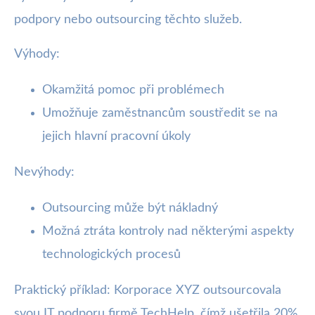
podpory nebo outsourcing těchto služeb.
Výhody:
Okamžitá pomoc při problémech
Umožňuje zaměstnancům soustředit se na
jejich hlavní pracovní úkoly
Nevýhody:
Outsourcing může být nákladný
Možná ztráta kontroly nad některými aspekty
technologických procesů
Praktický příklad: Korporace XYZ outsourcovala
svou IT podporu firmě TechHelp, čímž ušetřila 20%