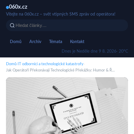
060x.cz
Vítejte na 060x.cz – svět vtipných SMS zpráv od operátora!
Domů
Archiv
Témata
Kontakt
Dnes je Neděle dne 9 8. 2026
· 20°C
Domů
›
IT odborníci a technologické katastrofy
›
Jak Operátoři Překonávají Technologické Překážky: Humor & Ř…