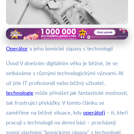
IT odborníci a technologické katastrofy
Jak Operátoři Překonávají
Operátor
a jeho komické zápasy s technologií
Technologické Překážky: Humor &
Úvod V dnešním digitálním věku je běžné, že se
Řešení
setkáváme s různými technologickými výzvami. Ať
už jste IT profesionál nebo běžný uživatel,
16. 10. 2025
· 4 min čtení · Autor: Vít Šimek
technologie
může přinášet jak fantastické možnosti,
tak frustrující překážky. V tomto článku se
zaměříme na běžné situace, kdy
operátoři
– ti, kteří
pracují s technologií na denní bázi – procházejí
svými vlastními "komickými zápasy" s technologií.