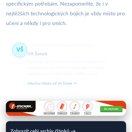
specifickým potřebám. Nezapomeňte, že i v
nejtěžších technologických bojích je vždy místo pro
učení a někdy i pro smích.
Humor v IT a technické podpoře
175 článků
VŠ
Vít Šimek
Nadšenec do IT a humoru, který propojuje svět
technologií s úsměvem. Pracuje jako technický
specialista a rád sdílí vtipné příběhy z praxe.
Všechny články od Vít Šimek →
Zobrazit celý archiv článků →