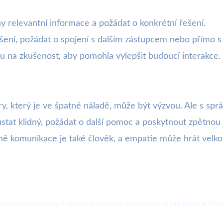
ny relevantní informace a požádat o konkrétní řešení.
řešení, požádat o spojení s dalším zástupcem nebo přímo 
u na zkušenost, aby pomohla vylepšit budoucí interakce.
 který je ve špatné náladě, může být výzvou. Ale s sprá
ůstat klidný, požádat o další pomoc a poskytnout zpětnou
ě komunikace je také člověk, a empatie může hrát velkou r
nologií s úsměvem. Pracuje jako technický specialista a rád sdílí vtipné příběhy