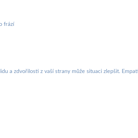
 frází
lidu a zdvořilosti z vaší strany může situaci zlepšit. Em