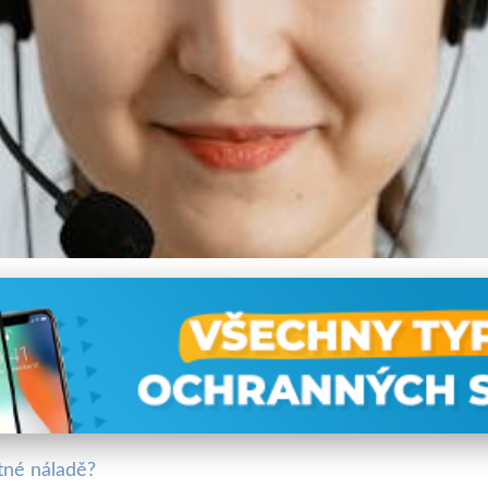
 Je Operátor Zákaznické Po
tné náladě?