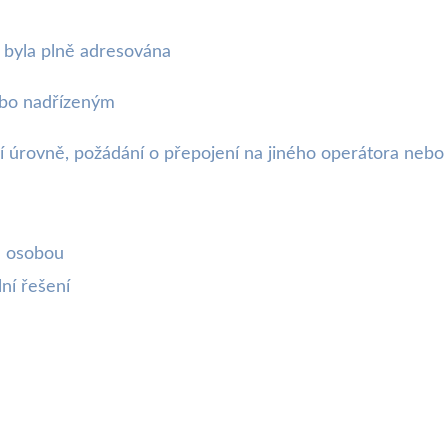
e byla plně adresována
ebo nadřízeným
í úrovně, požádání o přepojení na jiného operátora nebo
u osobou
lní řešení