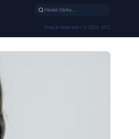
Dnes je Pátek dne 7 8. 2026
· 25°C