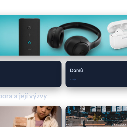
Domů
/ →
ora a její výzvy