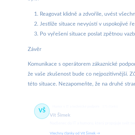
Reagovat klidně a zdvořile, uvést všech
Jestliže situace nevyústí v uspokojivé 
Po vyřešení situace poslat zpětnou vazb
Závěr
Komunikace s operátorem zákaznické podpory,
že vaše zkušenost bude co nejpozitivnější. Z
této situace. Nezapomeňte, že na druhé stran
Humor v IT a technické podpoře
175 článků
VŠ
Vít Šimek
Nadšenec do IT a humoru, který propojuje svět tech
Všechny články od Vít Šimek →