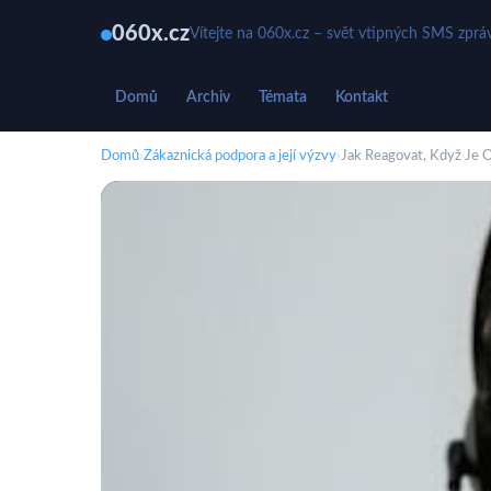
060x.cz
Vítejte na 060x.cz – svět vtipných SMS zprá
Domů
Archiv
Témata
Kontakt
Domů
›
Zákaznická podpora a její výzvy
›
Jak Reagovat, Když Je 