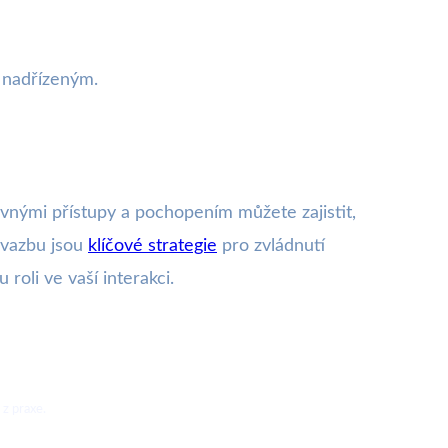
s nadřízeným.
vnými přístupy a pochopením můžete zajistit,
 vazbu jsou
klíčové strategie
pro zvládnutí
oli ve vaší interakci.
 z praxe.