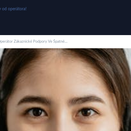
v od operátora!
Operátor Zákaznické Podpory Ve Špatné…