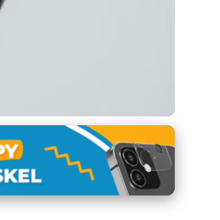
dpory Ve Špatné