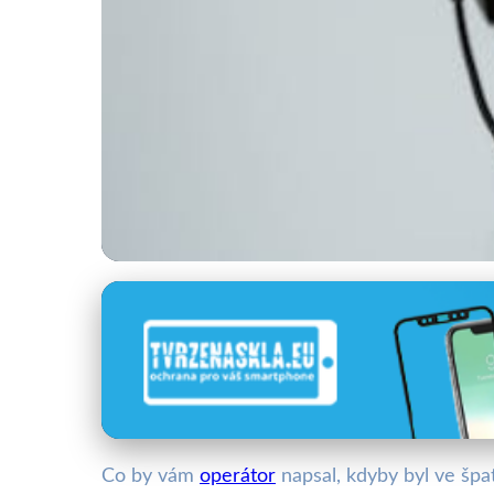
Zákaznická podpora a její výzvy
Jak Reagovat, Když
Náladě?
Co by vám
operátor
napsal, kdyby byl ve špa
30. 7. 2025
· 4 min čtení · Autor: Vít Šimek