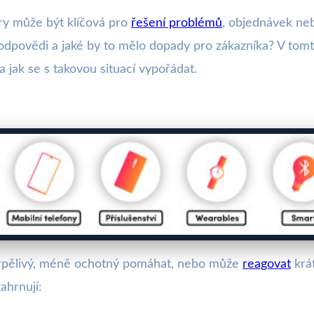
y může být klíčová pro
řešení problémů
, objednávek neb
o odpovědi a jaké by to mělo dopady pro zákazníka? V tom
a jak se s takovou situací vypořádat.
rpělivý, méně ochotný pomáhat, nebo může
reagovat
krá
ahrnují: