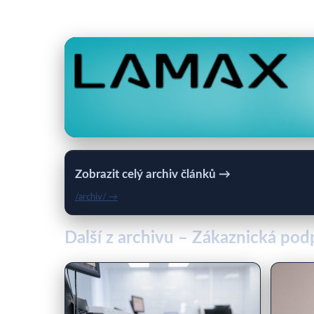
Zobrazit celý archiv článků →
/archiv/ →
Další z archivu – Zákaznická podp