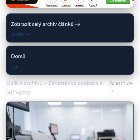
Zobrazit celý archiv článků →
/archiv/ →
Domů
/ →
Další z archivu – Zákaznická podpora a
Zobrazit vše
→
její výzvy