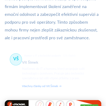
firmám implementovat školení zaměřené na
emoční odolnost a zabezpečit efektivní supervizi a
podporu pro své operátory. Tímto způsobem
mohou firmy nejen zlepšit zákaznickou zkušenost,
ale i pracovní prostředí pro své zaměstnance.
Humor v IT a technické podpoře
175 článků
VŠ
Vít Šimek
Nadšenec do IT a humoru, který propojuje svět
technologií s úsměvem. Pracuje jako technický
specialista a rád sdílí vtipné příběhy z praxe.
Všechny články od Vít Šimek →