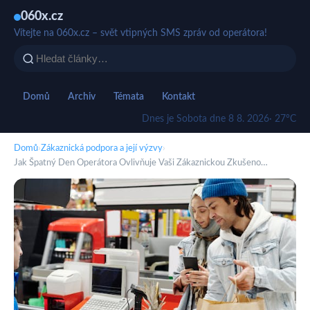
060x.cz
Vítejte na 060x.cz – svět vtipných SMS zpráv od operátora!
Domů
Archiv
Témata
Kontakt
Dnes je Sobota dne 8 8. 2026
· 27°C
Domů
›
Zákaznická podpora a její výzvy
›
Jak Špatný Den Operátora Ovlivňuje Vaši Zákaznickou Zkušeno…