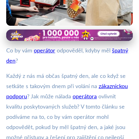
Zákaznická podpora a její výzvy
Jak Špatný Den Operátora
Co by vám
operátor
odpověděl, kdyby měl
špatný
Ovlivňuje Vaši Zákaznickou
den
?
Zkušenost
Každý z nás má občas špatný den, ale co když se
setkáte s takovým dnem při volání na
zákaznickou
5. 8. 2025
· 4 min čtení · Autor: Vít Šimek
podporu
? Jak může nálada
operátora
ovlivnit
kvalitu poskytovaných služeb? V tomto článku se
podíváme na to, co by vám operátor mohl
odpovědět, pokud by měl špatný den, a jaké jsou
možné přístupy a řešení pro zajištění co nejlepší