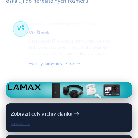
eskalují do neřešitelných rozměrů.
Humor v IT a technické podpoře
175 článků
VŠ
Vít Šimek
Nadšenec do IT a humoru, který propojuje svět
technologií s úsměvem. Pracuje jako technický
specialista a rád sdílí vtipné příběhy z praxe.
Všechny články od Vít Šimek →
Zobrazit celý archiv článků →
/archiv/ →