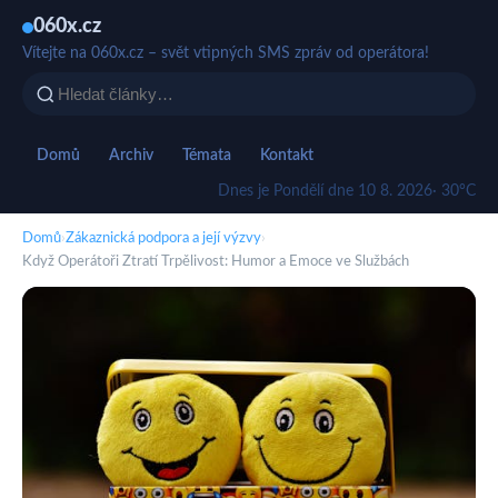
060x.cz
Vítejte na 060x.cz – svět vtipných SMS zpráv od operátora!
Domů
Archiv
Témata
Kontakt
Dnes je Pondělí dne 10 8. 2026
· 30°C
Domů
›
Zákaznická podpora a její výzvy
›
Když Operátoři Ztratí Trpělivost: Humor a Emoce ve Službách