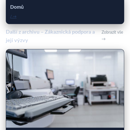
Domů
/ →
Další z archivu – Zákaznická podpora a
Zobrazit vše
→
její výzvy