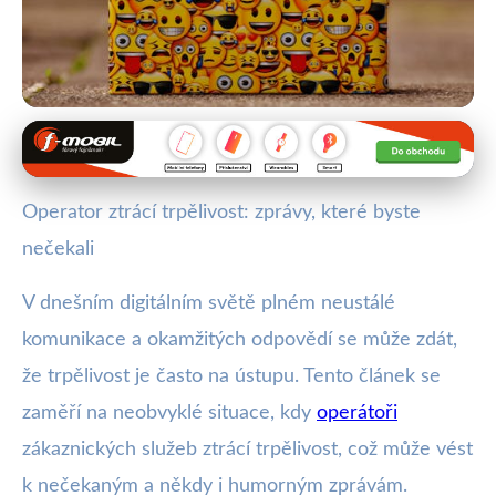
Zákaznická podpora a její výzvy
Když Operátoři Ztratí Trpělivost:
Operator ztrácí trpělivost: zprávy, které byste
Humor a Emoce ve Službách
nečekali
1. 8. 2025
· 4 min čtení · Autor: Vít Šimek
V dnešním digitálním světě plném neustálé
komunikace a okamžitých odpovědí se může zdát,
že trpělivost je často na ústupu. Tento článek se
zaměří na neobvyklé situace, kdy
operátoři
zákaznických služeb ztrácí trpělivost, což může vést
k nečekaným a někdy i humorným zprávám.