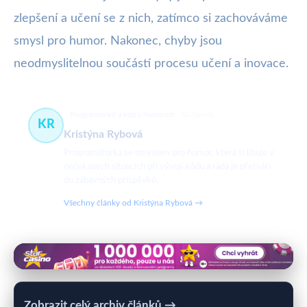
zlepšení a učení se z nich, zatímco si zachováváme
smysl pro humor. Nakonec, chyby jsou
neodmyslitelnou součástí procesu učení a inovace.
Programování a kód s humorem
43 článků
KR
Kristýna Rybová
Programátorka se smyslem pro humor, která si libuje v
nečekaných situacích při vývoji kódu a ráda je přetváří
do zábavných příspěvků.
Všechny články od Kristýna Rybová →
Zobrazit celý archiv článků →