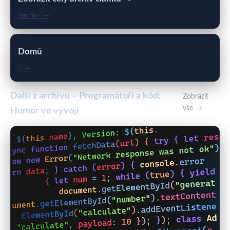
/archiv/ →
Domů
/ →
Další z archivu – Programátoři a kód:
Zobrazit
vše →
Humor ve vývoji