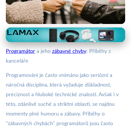
Programátoři a kód: Humor ve vývoji
Smích a Gafy v IT: Když
Programátor
a jeho
zábavné chyby
: Příběhy z
Programátoři Netestují Kód!
kanceláře
11. 1. 2026
· 4 min čtení · Autor: Kristýna Rybová
Programování je často vnímáno jako seriózní a
náročná disciplína, která vyžaduje důkladnost,
preciznost a hluboké technické znalosti. Avšak i v
této, zdánlivě suché a striktní oblasti, se najdou
momenty plné humoru a zábavy. Příběhy o
"zábavných chybách" programátorů jsou často