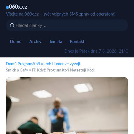
060x.cz
Vítejte na 060x.cz – svět vtipných SMS zpráv od operátora!
Domů
Archiv
Témata
Kontakt
Dnes je Pátek dne 7 8. 2026
· 21°C
Domů
›
Programátoři a kód: Humor ve vývoji
›
Smích a Gafy v IT: Když Programátoři Netestují Kód!