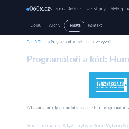
060x.cz
Vítejte na 060x.cz – svět vtipných SMS zprá
Domů
Archiv
Témata
Kontakt
Domů
›
Témata
›
Programátoři a kód: Humor ve vývoji
Programátoři a kód: Humo
Zábavné a někdy absurdní situace, které programátoři
Smích a Zmatek: Když Chyby v Kódu Vytvoří Ne