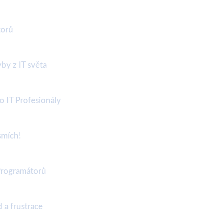
torů
by z IT světa
 IT Profesionály
smích!
Programátorů
 a frustrace