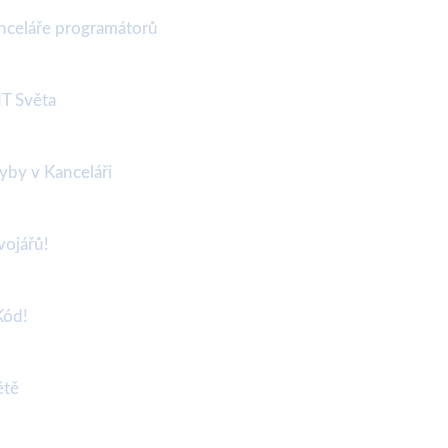
anceláře programátorů
IT Světa
yby v Kanceláři
vojářů!
Kód!
ětě