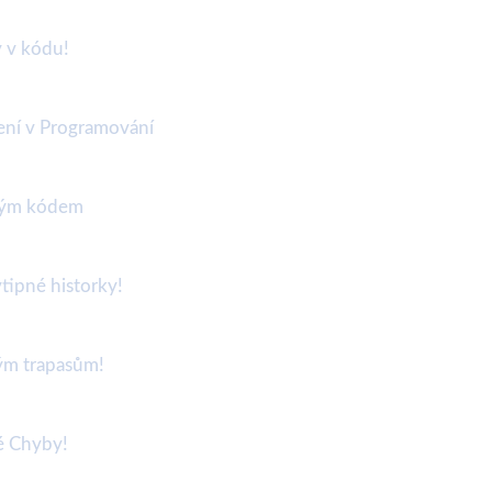
y v kódu!
ení v Programování
lným kódem
tipné historky!
kým trapasům!
é Chyby!