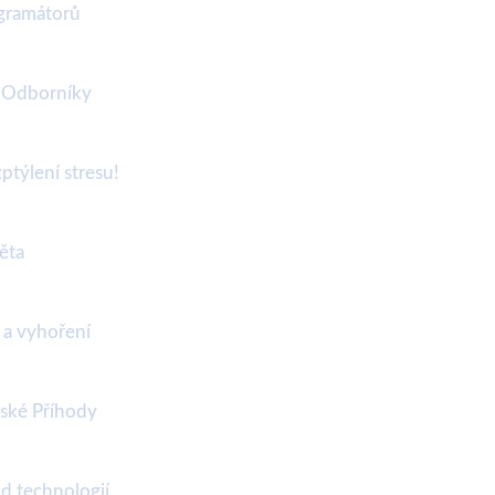
ogramátorů
í Odborníky
ptýlení stresu!
ěta
 a vyhoření
řské Příhody
od technologií