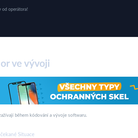
v od operátora!
r ve vývoji
 zažívají během kódování a vývoje softwaru.
čekané Situace