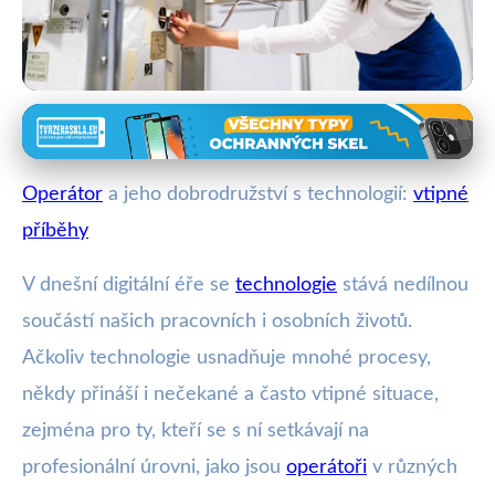
IT odborníci a technologické katastrofy
Smích a Technologie: Když
Operátor
a jeho dobrodružství s technologií:
vtipné
Operátoři Zažívají Technické
příběhy
Trapasy
V dnešní digitální éře se
technologie
stává nedílnou
13. 12. 2025
· 4 min čtení · Autor: Vít Šimek
součástí našich pracovních i osobních životů.
Ačkoliv technologie usnadňuje mnohé procesy,
někdy přináší i nečekané a často vtipné situace,
zejména pro ty, kteří se s ní setkávají na
profesionální úrovni, jako jsou
operátoři
v různých