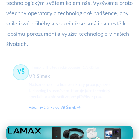
technologickým světem kolem nás. Vyzýváme proto
všechny operátory a technologické nadšence, aby
sdíleli své příběhy a společně se smáli na cestě k
lepšímu porozumění a využití technologie v našich
životech.
Humor v IT a technické podpoře
175 článků
VŠ
Vít Šimek
Nadšenec do IT a humoru, který propojuje svět
technologií s úsměvem. Pracuje jako technický
specialista a rád sdílí vtipné příběhy z praxe.
Všechny články od Vít Šimek →