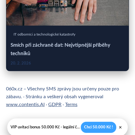
IT odborníci a technologické katastrofy
Smích při záchraně dat: Nejvtipnější příběhy
techniků
20. 2. 2026
060x.cz – Všechny SMS zprávy jsou určeny pouze pro
zábavu. · Stránku a veškerý obsah vygeneroval
www.contentis.AI
·
GDPR
·
Terms
×
VIP uvítací bonus 50.000 Kč - legální české kasíno
Chci 50.000 Kč !