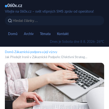
060x.cz
Vítejte na 060x.cz – svět vtipných SMS zpráv od operátora!
Domů
Archiv
Témata
Kontakt
Dnes je Sobota dne 8 8. 2026
· 26°C
Domů
›
Zákaznická podpora a její výzvy
›
Jak Předejít Ironii v Zákaznické Podpoře: Efektivní Strateg…