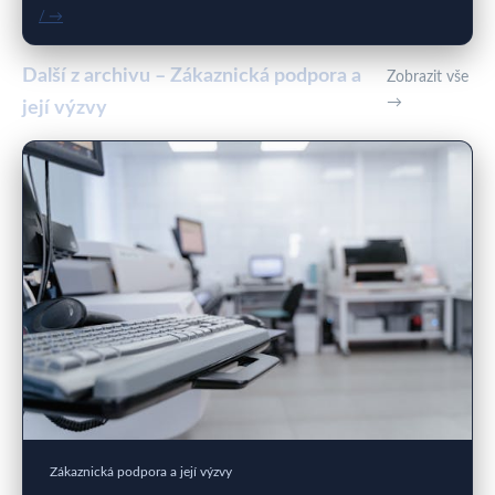
/ →
Další z archivu – Zákaznická podpora a
Zobrazit vše
→
její výzvy
Zákaznická podpora a její výzvy