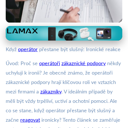
Zákaznická podpora a její výzvy
Jak Předejít Ironii v Zákaznické
Když
operátor
přestane být slušný: Ironické reakce
Podpoře: Efektivní Strategie
Úvod: Proč se
operátoři
zákaznické podpory
někdy
23. 9. 2025
· 4 min čtení · Autor: Vít Šimek
uchylují k ironii? Je obecně známo, že operátoři
zákaznické podpory hrají klíčovou roli ve vztazích
mezi firmami a
zákazníky
. V ideálním případě by
měli být vždy trpěliví, uctiví a ochotní pomoci. Ale
co se stane, když operátor přestane být slušný a
začne
reagovat
ironicky? Tento článek se zaměřuje