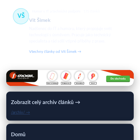
Humor v IT a technické podpoře
175 článků
VŠ
Vít Šimek
Nadšenec do IT a humoru, který propojuje svět
technologií s úsměvem. Pracuje jako technický
specialista a rád sdílí vtipné příběhy z praxe.
Všechny články od Vít Šimek →
Zobrazit celý archiv článků →
/archiv/ →
Domů