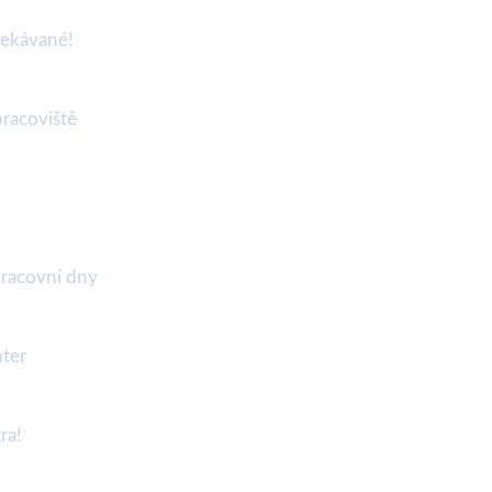
očekávané!
pracoviště
 pracovní dny
nter
ra!