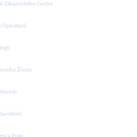
rů Zákaznického Centra
h Operátorů
logií
covního Života
Oborech
 Operátorů
ní v Praxi