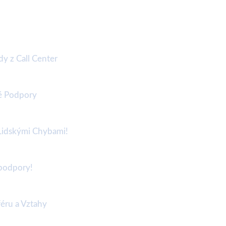
y z Call Center
ké Podpory
 Lidskými Chybami!
 podpory!
féru a Vztahy