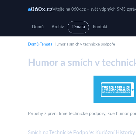
060x.cz
Vítejte na 060x.cz – svět vtipných SMS zprá
Domů
Archiv
Témata
Kontakt
Domů
›
Témata
›
Humor a smích v technické podpoře
Humor a smích v technic
Příběhy z první linie technické podpory, kde humor po
Smích na Technické Podpoře: Kuriózní Historky 