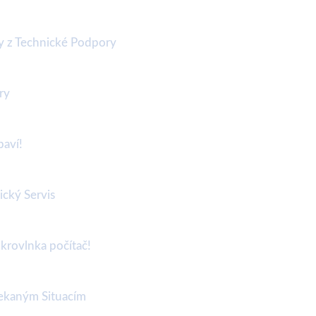
hy z Technické Podpory
ry
baví!
ický Servis
krovlnka počítač!
čekaným Situacím