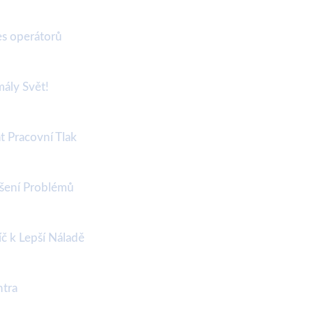
res operátorů
ály Svět!
 Pracovní Tlak
ešení Problémů
č k Lepší Náladě
ntra