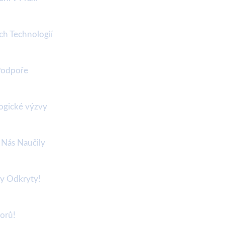
ch Technologií
Podpoře
ogické výzvy
o Nás Naučily
ky Odkryty!
torů!