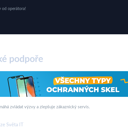
v od operátora!
ké podpoře
máhá zvládat výzvy a zlepšuje zákaznický servis.
ze Světa IT